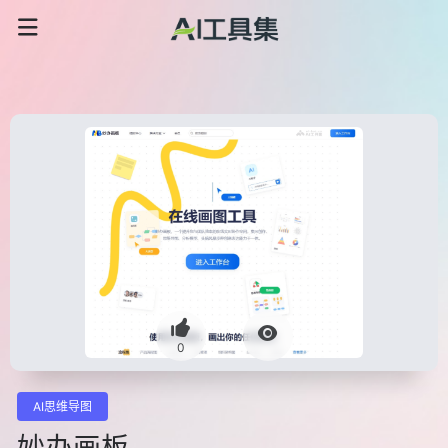
0
AI思维导图
妙办画板