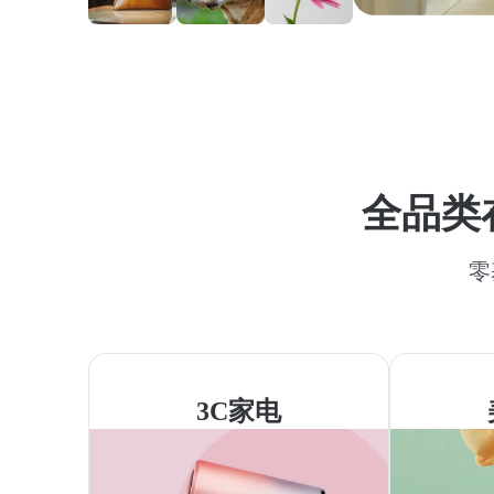
全品类
零
3C家电