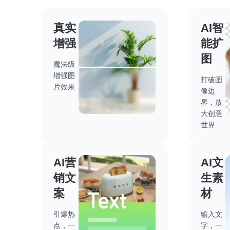
真实
AI智
增强
能扩
图
魔法级
增强图
打破图
片效果
像边
界，放
大创意
世界
AI营
AI文
销文
生素
案
材
引爆热
输入文
点，一
字，一